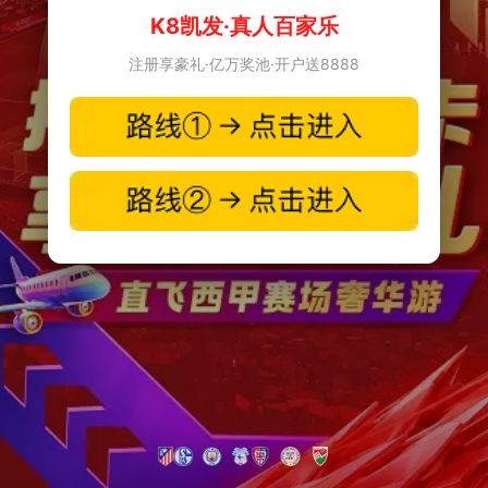
K8凯发·真人百家乐
注册享豪礼·亿万奖池·开户送8888