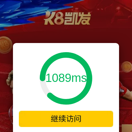
1089ms